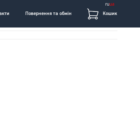
ru
ua
акти
Повернення та обмін
Кошик