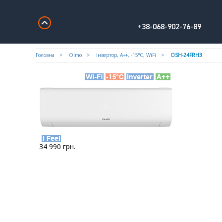
+38-068-902-76-89
Головна
Olmo
Iнвертор, А++, -15°С, WiFi
OSH-24FRH3
34 990
грн.