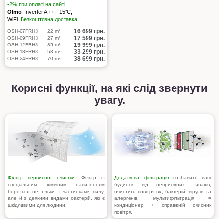
-2% при оплаті на сайті
Olmo
, Inverter A ++, -15°С,
WiFi.
Безкоштовна доставка
16 699
грн.
OSH-07FRH3
22 m²
17 599
грн.
OSH-09FRH3
27 m²
19 999
грн.
OSH-12FRH3
35 m²
33 299
грн.
OSH-18FRH3
53 m²
38 699
грн.
OSH-24FRH3
70 m²
Корисні функції, на які слід звернути
увагу.
Фільтр первинної очистки
. Фільтр із
Додаткова фільтрація
позбавить ваш
спеціальним хімічним напиленням
будинок від неприємних запахів,
бореться не тільки з частинками пилу,
очистить повітря від бактерій, вірусів та
але й з деякими видами бактерій, які є
алергенів. Мультифільтрація =
шкідливими для людини.
кондиціонер + справжній очисник
повітря.