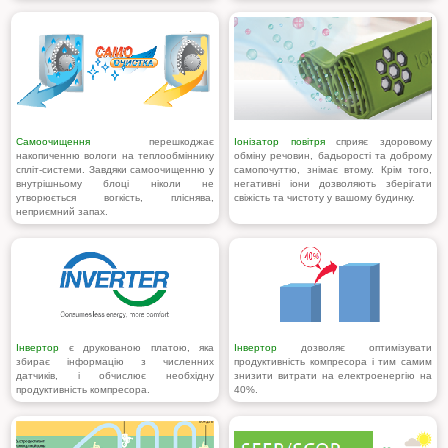
Самоочищення
перешкоджає
Іонізатор повітря
сприяє здоровому
накопиченню вологи на теплообміннику
обміну речовин, бадьорості та доброму
спліт-системи. Завдяки самоочищенню у
самопочуттю, знімає втому. Крім того,
внутрішньому блоці ніколи не
негативні іони дозволяють зберігати
утворюється вогкість, пліснява,
свіжість та чистоту у вашому будинку.
неприємний запах.
Інвертор
є друкованою платою, яка
Інвертор
дозволяє оптимізувати
збирає інформацію з численних
продуктивність компресора і тим самим
датчиків, і обчислює необхідну
знизити витрати на електроенергію на
продуктивність компресора.
40%.