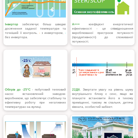
Інвертор
забезпечує більш швидке
A+++
коефіцієнт енергетичної
досягнення заданої температури та
ефективності - це співвідношення
точніший її контроль.
-
з инвертором,
-
вироблюваної пристроєм потужності
без инвертора.
(продуктивності) до споживаної
потужності.
Обігрів до -25°С
- побутовий тепловий
22Дб.
Звертати увагу на рівень шуму
насос встановлений заводом-
внутрішнього блоку є сенс, якщо ви
виробником, що забезпечує стабільну та
плануєте встановити його в тихому
ефективну роботу при негативних
приміщенні, такому як спальня, дитяча
температурах на вулиці.
кімната, особистий кабінет.