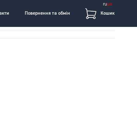
ru
ua
акти
Повернення та обмін
Кошик