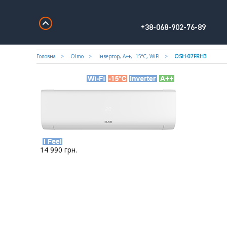
+38-068-902-76-89
Головна
Olmo
Iнвертор, А++, -15°С, WiFi
OSH-07FRH3
14 990
грн.