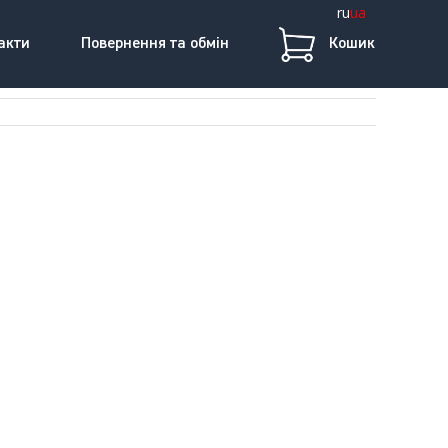
ru
ua
акти
Повернення та обмін
Кошик