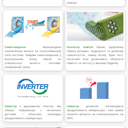
повітря.
Самоочищення
перешкоджає
Іонізатор повітря
сприяє здоровому
накопиченню вологи на теплообміннику
обміну речовин, бадьорості та доброму
спліт-системи. Завдяки самоочищенню у
самопочуттю, знімає втому. Крім того,
внутрішньому блоці ніколи не
негативні іони дозволяють зберігати
утворюється вогкість, пліснява,
свіжість та чистоту у вашому будинку.
неприємний запах.
Інвертор
є друкованою платою, яка
Інвертор
дозволяє оптимізувати
збирає інформацію з численних
продуктивність компресора і тим самим
датчиків, і обчислює необхідну
знизити витрати на електроенергію на
продуктивність компресора.
40%.