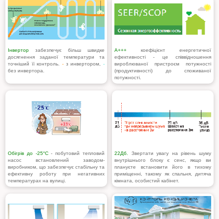
Інвертор
забезпечує більш швидке
A+++
коефіцієнт енергетичної
досягнення заданої температури та
ефективності - це співвідношення
точніший її контроль.
-
з инвертором,
-
вироблюваної пристроєм потужності
без инвертора.
(продуктивності) до споживаної
потужності.
Обігрів до -25°С
- побутовий тепловий
22Дб.
Звертати увагу на рівень шуму
насос встановлений заводом-
внутрішнього блоку є сенс, якщо ви
виробником, що забезпечує стабільну та
плануєте встановити його в тихому
ефективну роботу при негативних
приміщенні, такому як спальня, дитяча
температурах на вулиці.
кімната, особистий кабінет.