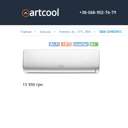
artcool
+38-068-902-76-79
Главная
Samurai
Inverter, A+, -15°С, WiFi
SMA-12HRDN1C
15 990
грн.