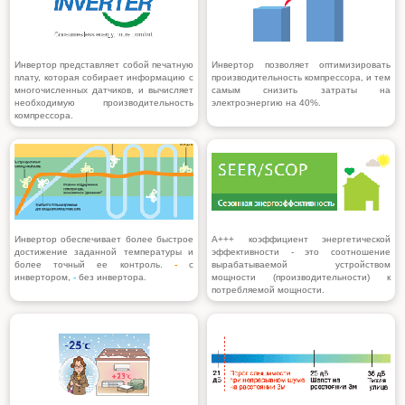
Инвертор представляет собой печатную
Инвертор
позволяет оптимизировать
плату, которая собирает информацию с
производительность компрессора, и тем
многочисленных датчиков, и вычисляет
самым снизить затраты на
необходимую производительность
электроэнергию на 40%.
компрессора.
Инвертор обеспечивает более быстрое
A+++ коэффициент энергетической
достижение заданной температуры и
эффективности - это соотношение
более точный ее контроль.
-
с
вырабатываемой устройством
инвертором,
-
без инвертора.
мощности (производительности) к
потребляемой мощности.