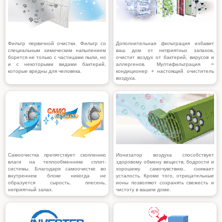
Фильтр первичной очистки. Фильтр со
Дополнительная фильтрация избавит
специальным химическим напылением
ваш дом от неприятных запахов,
борется не только с частицами пыли, но
очистит воздух от бактерий, вирусов и
и с некоторыми видами бактерий,
аллергенов. Мултифильтрация =
которые вредны для человека.
кондиционер + настоящий очиститель
воздуха.
Самоочистка препятствует скоплению
Ионизатор воздуха способствует
влаги на теплообменнике сплит-
здоровому обмену веществ, бодрости и
системы. Благодаря самоочистке во
хорошему самочувствию, снимает
внутреннем блоке никогда не
усталость. Кроме того, отрицательные
образуется сырость, плесень,
ионы позволяют сохранять свежесть и
неприятный запах.
чистоту в вашем доме.