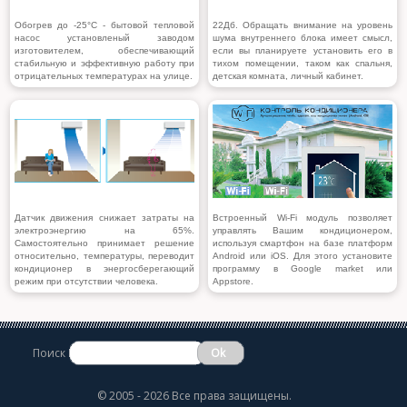
Обогрев до -25°С
- бытовой тепловой
22Дб. Обращать внимание на уровень
насос установленый заводом
шума внутреннего блока имеет смысл,
изготовителем, обеспечивающий
если вы планируете установить его в
стабильную и эффективную работу при
тихом помещении, таком как спальня,
отрицательных температурах на улице.
детская комната, личный кабинет.
Датчик движения
снижает затраты на
Встроенный Wi-Fi модуль позволяет
электроэнергию на 65%.
управлять Вашим кондиционером,
Самостоятельно принимает решение
используя смартфон на базе платформ
относительно, температуры, переводит
Android или iOS. Для этого установите
кондиционер в энергосберегающий
программу в Google market или
режим при отсутствии человека.
Appstore.
Поиск
©
2005 - 2026 Все права защищены.