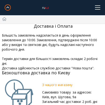
ru
ua
Cooper&Hunter
Midea
Gree
Samsung
Idea
Доставка і Оплата
Головна
Olmo
Samurai
Mitsubishi Heavy
TCL
TKS
Більшість замовлень надсилається в день оформлення
Daiko
SkyLux
Доставка і Оплата
замовлення до 10:00. Замовлення, підтверджені після 10:00
Без інвертора
Інверторні
Обігрів -15°С
-20°С і Нижче
або у вихідні та святкові дні, будуть надіслані наступного
робочого дня.
Про компанію Контакти
Дизайн
Wi-Fi
20м²
21~25м²
26~35м²
36~50м²
51~70м²
Термін доставки для більшості замовлень складає 2 робочі
Повернення та обмін
дні.
Доставка здійснюється службою доставки "Нова пошта".
Безкоштовка доставка по Києву
Кошик
З нашого магазину
Самовивіз товару за адресою:
+38-068-902-76-89
Київ, вул. Шутова, 9а
Загальний час доставки: 2 роб. дні