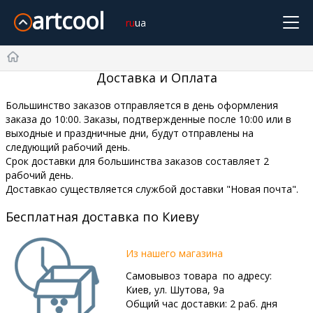
artcool
ru
ua
Cooper&Hunter
Midea
Gree
Samsung
Idea
Доставка и Оплата
Главная
Olmo
Samurai
Mitsubishi Heavy
TCL
TKS
Большинство заказов отправляется в день оформления
Daiko
SkyLux
Оплата и Доставка
заказа до 10:00. Заказы, подтвержденные после 10:00 или в
Без инвертора
Инверторные
Обогрев -15°С
выходные и праздничные дни, будут отправлены на
следующий рабочий день.
Про нас Контакты
-20°С и Ниже
Дизайн
Wi-Fi
Срок доставки для большинства заказов составляет 2
20м²
21~25м²
26~35м²
36~50м²
51~70м²
рабочий день.
Возврат и обмен
Доставкао существляется службой доставки "Новая почта".
Бесплатная доставка по Киеву
Корзина
Из нашего магазина
Самовывоз товара по адресу:
+38-068-902-76-79
Киев, ул. Шутова, 9а
Общий час доставки: 2 раб. дня