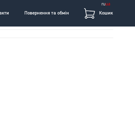
ru
ua
акти
Повернення та обмін
Кошик