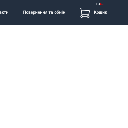
ru
ua
акти
Повернення та обмін
Кошик