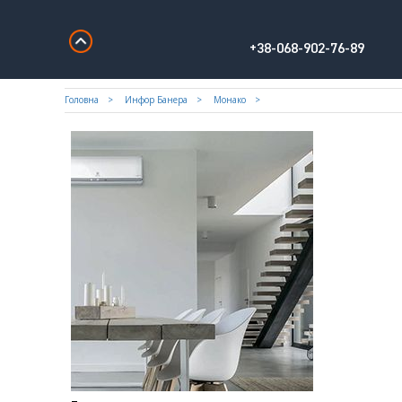
+38-068-902-76-89
Головна
Инфор Банера
Монако
–