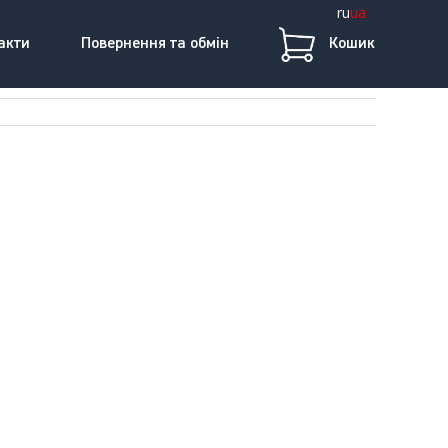
ru
ua
акти
Повернення та обмін
Кошик