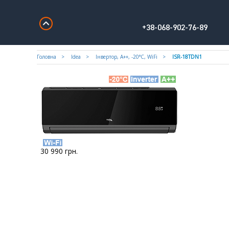
+38-068-902-76-89
Головна
Idea
Iнвертор, A++, -20°С, WiFi
ISR-18TDN1
30 990
грн.