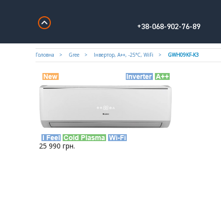
+38-068-902-76-89
Головна
Gree
Iнвертор, А++, -25°С, WiFi
GWH09KF-K3
25 990
грн.