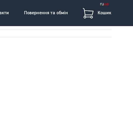
ru
ua
акти
Повернення та обмін
Кошик