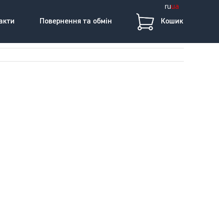
ru
ua
акти
Повернення та обмін
Кошик