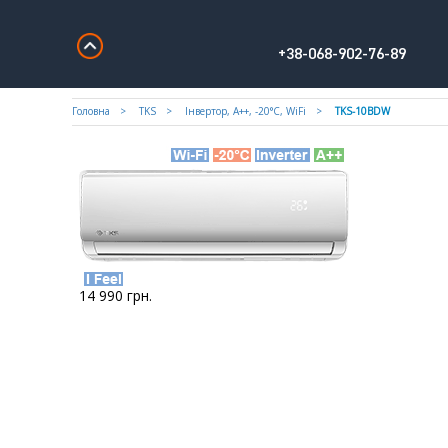
+38-068-902-76-89
Головна
TKS
Інвертор, А++, -20°С, WiFi
TKS-10BDW
14 990
грн.