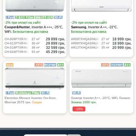
-2% при оплаті на сайті
-2% при оплаті на сайті
Cooper&Hunter
, Inverter A +++, -25°С,
Samsung
, Inverter A ++, -22°С.
WiFi.
Безкоштовна доставка
Безкоштовна доставка
29 899
грн.
18 999
грн.
CH-S09FTXR-NG
27 m²
AR09TXHQASINUA
27 m²
29 899
грн.
18 999
грн.
CH-S12FTXR-NG
36 m²
AR09TXHQASINUAI
27 m²
32 599
грн.
20 999
грн.
CH-S18FTXR-NG
36 m²
AR12TXHQASINUA
35 m²
45 299
грн.
CH-S24FTXR-NG
53 m²
Electrolux Monaco Inverter, Гон-Конг,
Gorenje Inverter A++, -20°С, WiFi, Гонконг.
Mонтаж 3575 грн.
Скидка
Знижка 1000 грн.
-18%