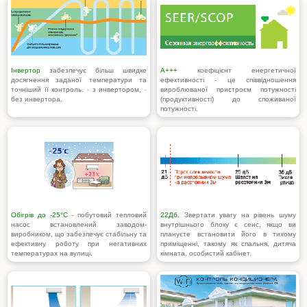
Інвертор
забезпечує більш швидке
A+++
коефіцієнт енергетичної
досягнення заданої температури та
ефективності - це співвідношення
точніший її контроль.
-
з инвертором,
-
вироблюваної пристроєм потужності
без инвертора.
(продуктивності) до споживаної
потужності.
Обігрів до -25°С
- побутовий тепловий
22Дб.
Звертати увагу на рівень шуму
насос встановлений заводом-
внутрішнього блоку є сенс, якщо ви
виробником, що забезпечує стабільну та
плануєте встановити його в тихому
ефективну роботу при негативних
приміщенні, такому як спальня, дитяча
температурах на вулиці.
кімната, особистий кабінет.