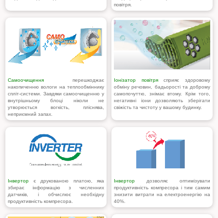
повітря.
Самоочищення
перешкоджає
Іонізатор повітря
сприяє здоровому
накопиченню вологи на теплообміннику
обміну речовин, бадьорості та доброму
спліт-системи. Завдяки самоочищенню у
самопочуттю, знімає втому. Крім того,
внутрішньому блоці ніколи не
негативні іони дозволяють зберігати
утворюється вогкість, пліснява,
свіжість та чистоту у вашому будинку.
неприємний запах.
Інвертор
є друкованою платою, яка
Інвертор
дозволяє оптимізувати
збирає інформацію з численних
продуктивність компресора і тим самим
датчиків, і обчислює необхідну
знизити витрати на електроенергію на
продуктивність компресора.
40%.