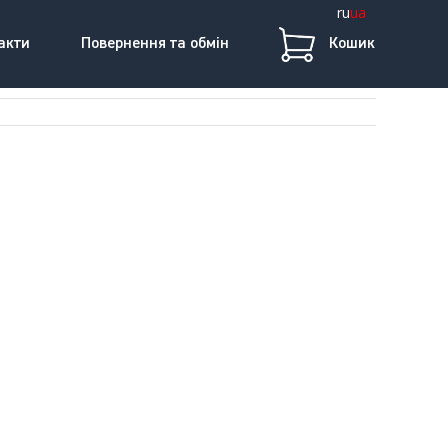
ru
ua
акти
Повернення та обмін
Кошик