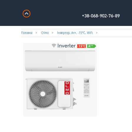
+38-068-902-76-89
Головна
Olmo
Iнвертор, А++, -15°С, WiFi