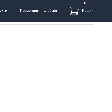
ru
ua
акти
Повернення та обмін
Кошик