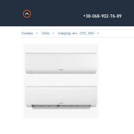
+38-068-902-76-89
Головна
Olmo
Iнвертор, А++, -15°С, WiFi