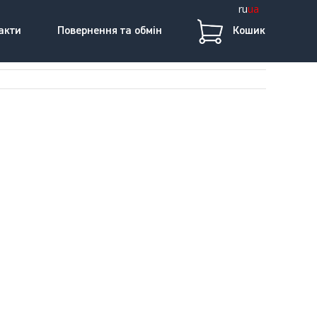
ru
ua
акти
Повернення та обмін
Кошик