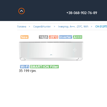
+38-068-902-76-89
Головна
Cooper&Hunter
Iнвертор, А+++, -25°С, WiFi
CH-S12FT
35 199
грн.