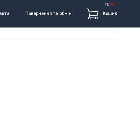
ru
ua
акти
Повернення та обмін
Кошик