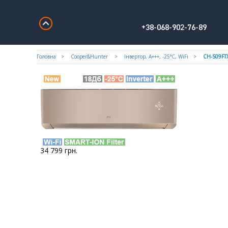
+38-068-902-76-89
Головна
Cooper&Hunter
Iнвертор, А+++, -25°С, WiFi
CH-S09FT
34 799
грн.