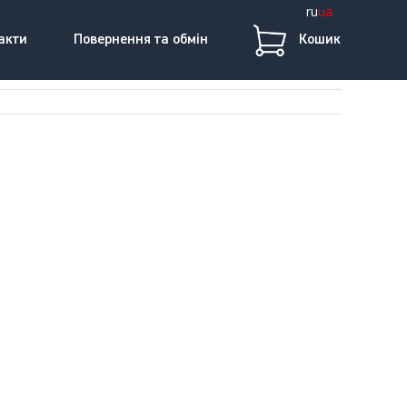
ru
ua
акти
Повернення та обмін
Кошик