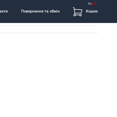
ru
ua
акти
Повернення та обмін
Кошик