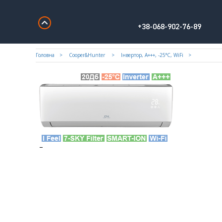
+38-068-902-76-89
Головна
Cooper&Hunter
Iнвертор, А+++, -25°С, WiFi
–