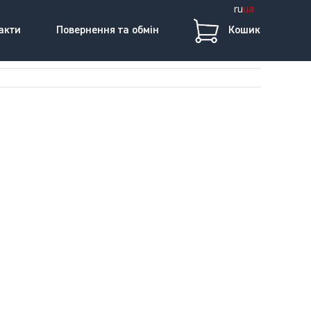
ru
ua
акти
Повернення та обмін
Кошик