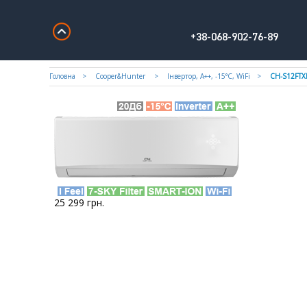
+38-068-902-76-89
Головна
Cooper&Hunter
Iнвертор, А++, -15°С, WiFi
CH-S12FTX
25 299
грн.