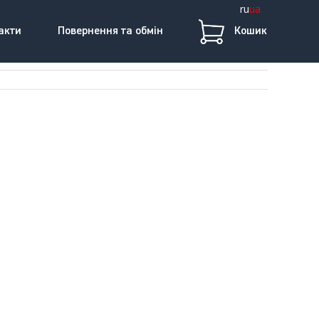
ru
ua
акти
Повернення та обмін
Кошик