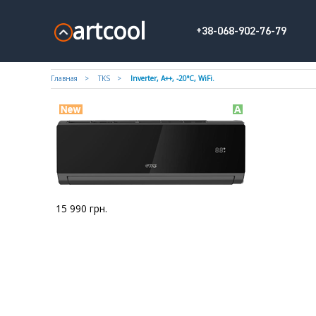
artcool
+38-068-902-76-79
Главная
TKS
Inverter, А++, -20°С, WiFi.
15 990
грн.