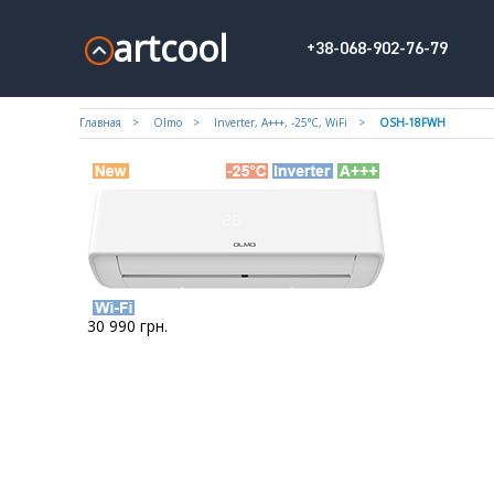
artcool
+38-068-902-76-79
Главная
Olmo
Inverter, A+++, -25°С, WiFi
OSH-18FWH
30 990
грн.