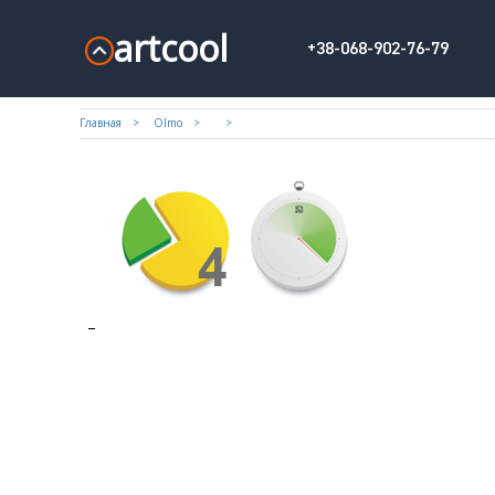
artcool
+38-068-902-76-79
Главная
Olmo
–