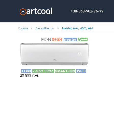
artcool
+38-068-902-76-79
Главная
Cooper&Hunter
Inverter, А+++, -25°С, Wi-F
29 899
грн.