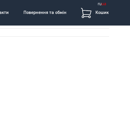
ru
ua
акти
Повернення та обмін
Кошик