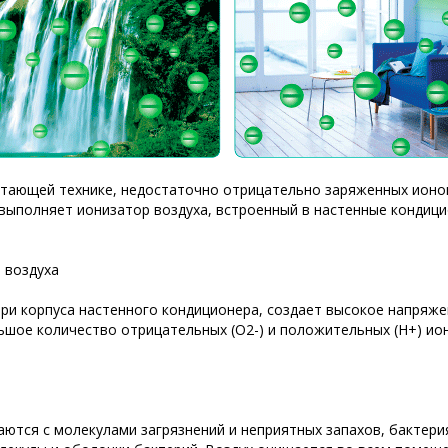
отающей технике, недостаточно отрицательно заряженных ионо
 выполняет ионизатор воздуха, встроенный в настенные кондиц
 воздуха
ри корпуса настенного кондиционера, создает высокое напряже
ьшое количество отрицательных (О2-) и положительных (Н+) ион
ются с молекулами загрязнений и неприятных запахов, бактери