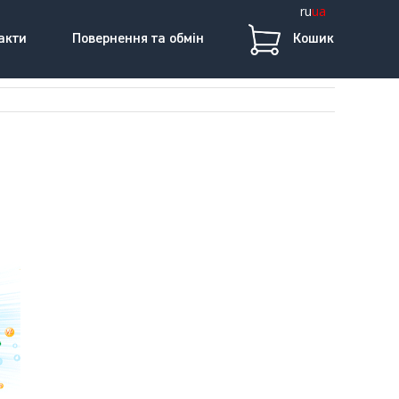
ru
ua
акти
Повернення та обмін
Кошик