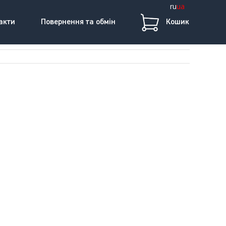
ru
ua
акти
Повернення та обмін
Кошик