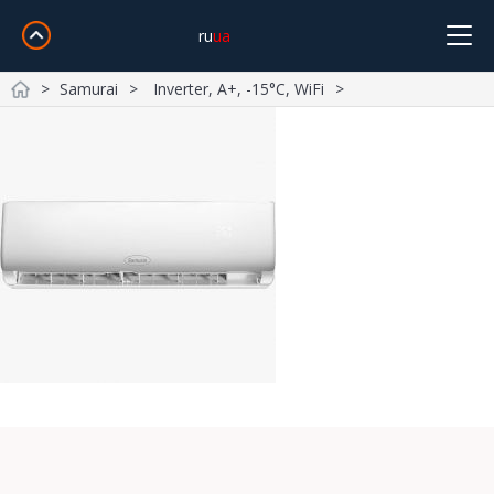
ru
ua
Samurai
Inverter, A+, -15°С, WiFi
Cooper&Hunter
Midea
Gree
Samsung
Idea
Головна
Olmo
Samurai
Mitsubishi Heavy
TCL
TKS
Daiko
SkyLux
Доставка і Оплата
Без інвертора
Інверторні
Обігрів -15°С
-20°С і Нижче
Про компанію Контакти
Дизайн
Wi-Fi
20м²
21~25м²
26~35м²
36~50м²
51~70м²
Повернення та обмін
Кошик
+38-068-902-76-89