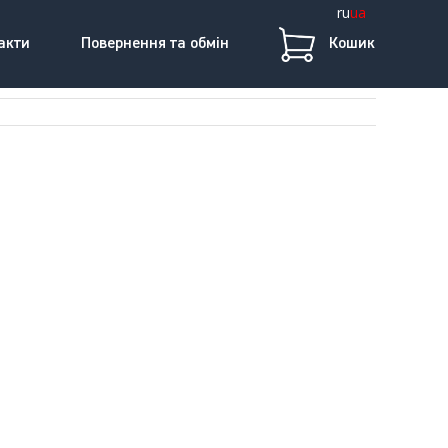
ru
ua
акти
Повернення та обмін
Кошик