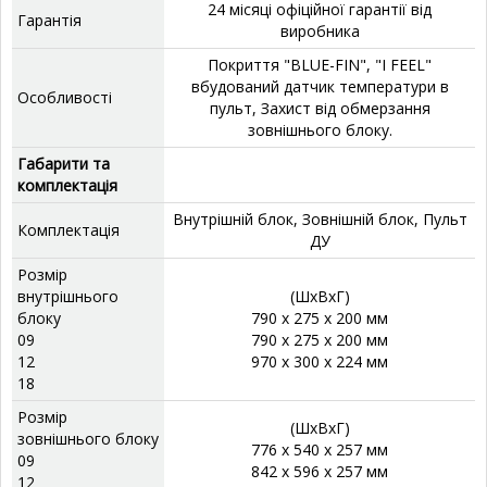
24 місяці офіційної гарантії від
Гарантія
виробника
Покриття "BLUE-FIN", "I FEEL"
вбудований датчик температури в
Особливості
пульт, Захист від обмерзання
зовнішнього блоку.
Габарити та
комплектація
Внутрішній блок, Зовнішній блок, Пульт
Комплектація
ДУ
Розмір
внутрішнього
(ШхВхГ)
блоку
790 x 275 x 200 мм
09
790 x 275 x 200 мм
12
970 x 300 x 224 мм
18
Розмір
(ШхВхГ)
зовнішнього блоку
776 x 540 x 257 мм
09
842 x 596 x 257 мм
12