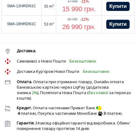
17 999
-11%
35 m²
SMA-12HRDN1C
15 990
грн.
30 790
-12%
53 m²
SMA-18HRDN1C
26 990
грн.
Доставка.
Cамовивіз з Нової Пошти
Безкоштовно
Доставка Кур'єром Нової Пошти
Безкоштовно
Оплата.
Оплата при отриманні товару, Онлайн-оплата
банківською карткою через LiqPay (додаткова
знижка
2%
), Післяплата Нова Пошта (
без комісії
за переказ
коштів)
Кредит.
Оплата частинами Приват банк
4
платежі,
Покупка частинами Монобанк
3
платежі.
Гарантія:
24 місяці офіційної гарантії від виробника. Обмін/
повернення товару протягом 14 днів.