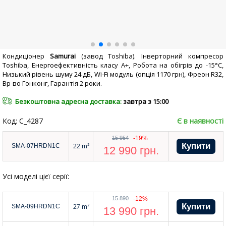
Кондиціонер
Samurai
(завод
Toshiba)
. Інверторний компресор
Toshiba, Енергоефективність класу А+, Робота на обігрів до -15°С,
Низький рівень шуму 24 дБ, Wi-Fi модуль (опція 1170 грн), Фреон R32,
Вр-во Гонконг, Гарантія 2 роки.
Безкоштовна адресна доставка:
завтра з 15:00
Код: C_4287
Є в наявності
15 954
-19%
22 m²
SMA-07HRDN1C
12 990
грн.
Усі моделі цієї серії:
15 890
-12%
27 m²
SMA-09HRDN1C
13 990
грн.