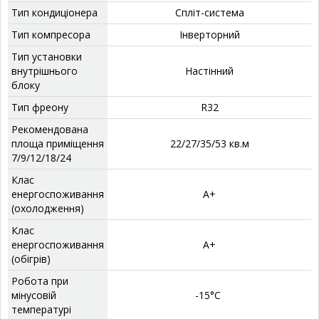
Тип кондиціонера
Спліт-система
Тип компресора
Інверторний
Тип установки
внутрішнього
‎Настінний
блоку
Тип фреону
‎R32
Рекомендована
площа приміщення
‎22/27/35/53 кв.м
7/9/12/18/24
Клас
енергоспоживання
А+
(охолодження)
Клас
енергоспоживання
А+
(обігрів)
Робота при
мінусовій
-15°C
температурі