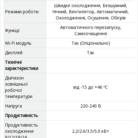
‎Швидке охолодження, Безшумний,
Режими роботи
Нічний, Вентилятор, Автоматичний,
Охолодження, Осушення, Обігрів
‎Автоматичного перезапуску,
Функції
Самоочищення
Wi-Fi модуль
Так (Опціонально)
Дисплей
‎Так
Технічні
характеристики
Діапазон
зовнішньої
від -15 до +46 ºС
робочої
температури
Напруга
220-240 В
Продуктивність
Продуктивність
охолодження
2.2/2.6/3.5/5.0 кВт
9/12/18/24