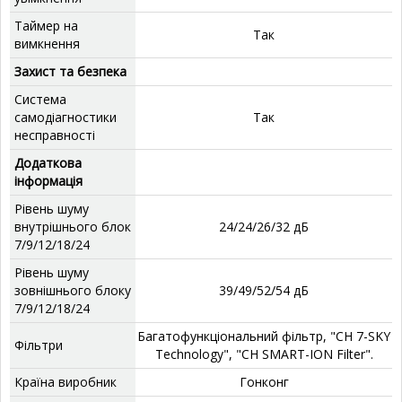
Таймер на
Так
вимкнення
Захист та безпека
Система
самодіагностики
Так
несправності
Додаткова
інформація
Рівень шуму
внутрішнього блок
24/24/26/32 дБ
7/9/12/18/24
Рівень шуму
зовнішнього блоку
39/49/52/54 дБ
7/9/12/18/24
Багатофункціональний фільтр, "CH 7-SKY
Фільтри
Technology", "CH SMART-ION Filter".
Країна виробник
Гонконг