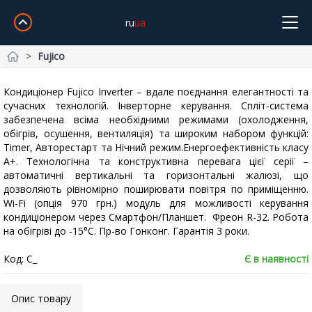
ru
ua
Fujico
Cooper&Hunter
Midea
Gree
Samsung
Idea
Головна
Olmo
Samurai
Mitsubishi Heavy
TCL
TKS
Кондиціонер Fujico Inverter – вдале поєднання елегантності та
сучасних технологій. Інверторне керування. Спліт-система
Daiko
SkyLux
Доставка і Оплата
забезпечена всіма необхідними режимами (охолодження,
Без інвертора
Інверторні
Обігрів -15°С
-20°С і Нижче
обігрів, осушення, вентиляція) та широким набором функцій:
Timer, Авторестарт та Нічний режим.Енергоефективність класу
Про компанію Контакти
Дизайн
Wi-Fi
А+. Технологічна та конструктивна перевага цієї серії –
20м²
21~25м²
26~35м²
36~50м²
51~70м²
автоматичні вертикальні та горизонтальні жалюзі, що
Повернення та обмін
дозволяють рівномірно поширювати повітря по приміщенню.
Wi-Fi (опція 970 грн.) модуль для можливості керування
кондиціонером через Смартфон/Планшет. Фреон R-32. Робота
Кошик
на обігріві до -15°С. Пр-во Гонконг. Гарантія 3 роки.
Код: C_
Є в наявності
+38-068-902-76-89
Опис товару