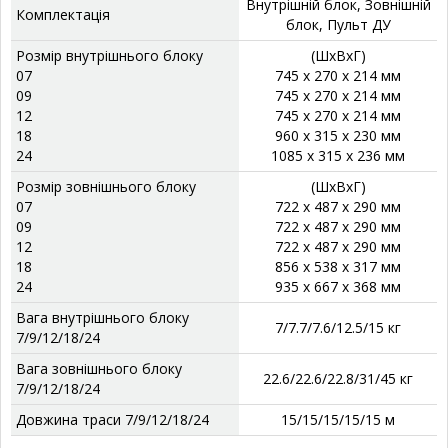
Внутрішній блок, Зовнішній
Комплектація
блок, Пульт ДУ
Розмір внутрішнього блоку
(ШхВхГ)
07
745 x 270 x 214 мм
09
745 x 270 x 214 мм
12
745 x 270 x 214 мм
18
960 x 315 x 230 мм
24
1085 x 315 x 236 мм
Розмір зовнішнього блоку
(ШхВхГ)
07
722 x 487 x 290 мм
09
722 x 487 x 290 мм
12
722 x 487 x 290 мм
18
856 x 538 x 317 мм
24
935 x 667 x 368 мм
Вага внутрішнього блоку
7/7.7/7.6/12.5/15 кг
7/9/12/18/24
Вага зовнішнього блоку
22.6/22.6/22.8/31/45 кг
7/9/12/18/24
Довжина траси 7/9/12/18/24
15/15/15/15/15 м