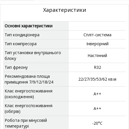
Характеристики
Основні характеристики
Тип кондиціонера
Спліт-система
Тип компресора
Інверорний
Тип установки внутрішнього
‎Настінний
блоку
Тип фреону
‎R32
Рекомендована площа
‎22/27/35/53/62 кв.м
приміщення 7/9/12/18/24
Клас енергоспоживання
А++
(охолодження)
Клас енергоспоживання
А++
(обігрів)
Робота при мінусовій
‎-20°C
температурі