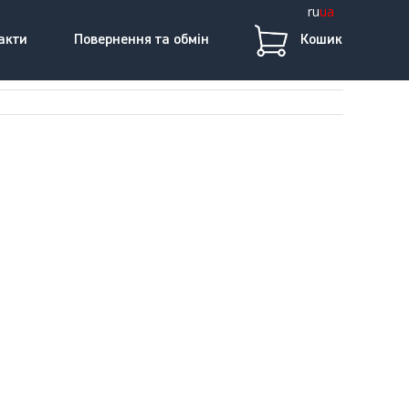
ru
ua
акти
Повернення та обмін
Кошик