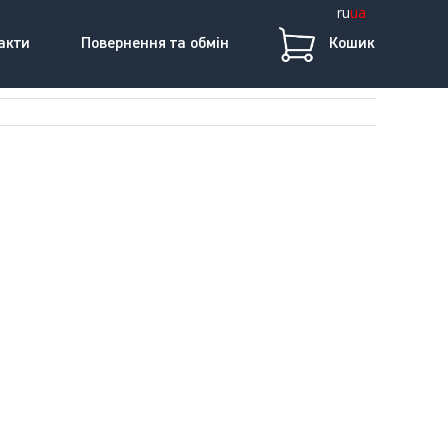
ru
ua
акти
Повернення та обмін
Кошик