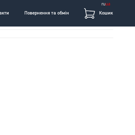
ru
ua
акти
Повернення та обмін
Кошик