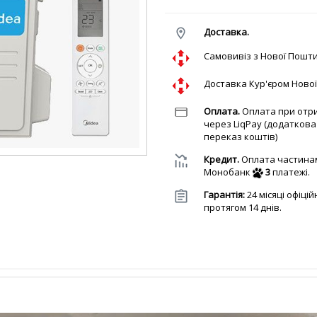
Доставка.
Cамовивіз з Нової Пошт
Доставка Кур'єром Ново
Оплата.
Оплата при отри
через LiqPay (додатков
переказ коштів)
Кредит.
Оплата частина
Монобанк
3
платежі.
Гарантія:
24 місяці офіці
протягом 14 днів.