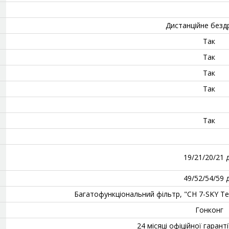
Дистанційне безд
Так
Так
Так
Так
Так
19/21/20/21 
49/52/54/59 
Багатофункціональний фільтр, "CH 7-SKY Tec
Гонконг
24 місяці офіційної гарант