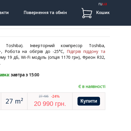
ru
ua
акти
Повернення та обмін
Кошик
од
Toshiba)
. Інверторний компресор Toshiba,
+, Робота на обігрів до -25°С,
Підігрів піддону та
уму 19 дБ, Wi-Fi модуль (опція 1170 грн), Фреон R32,
.
авка:
завтра з 15:00
Є в наявності
27 495
-24%
27 m²
20 990
грн.