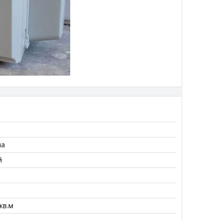
ма
й
 кв.м