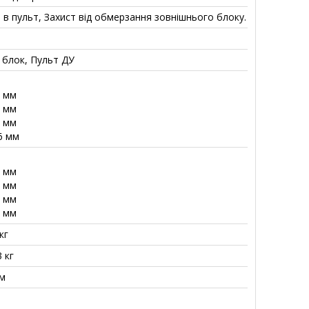
 в пульт, Захист від обмерзання зовнішнього блоку.
й блок, Пульт ДУ
0 мм
0 мм
4 мм
6 мм
7 мм
7 мм
7 мм
1 мм
кг
3 кг
 м