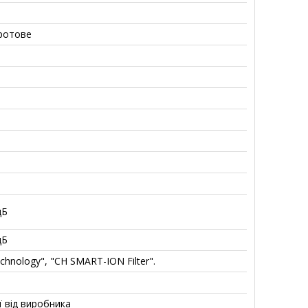
ротове
дБ
дБ
hnology", "CH SMART-ION Filter".
ії від виробника