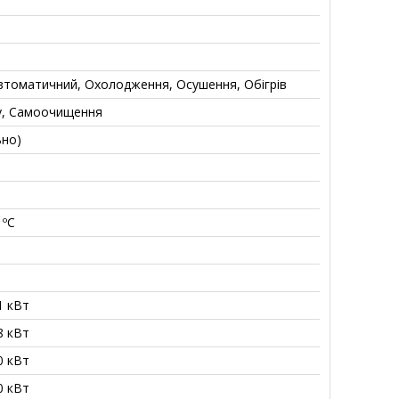
втоматичний, Охолодження, Осушення, Обігрів
у, Самоочищення
ьно)
 ºС
.1 кВт
.8 кВт
.0 кВт
.0 кВт