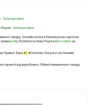
и
Безкоштовно
ї Пошти
Безкоштовно
манні товару, Онлайн-оплата банківською карткою
а знижка
2%
), Післяплата Нова Пошта (
без комісії
за
ми Приват банк
4
платежі,
Покупка частинами
йної гарантії від виробника. Обмін/повернення товару