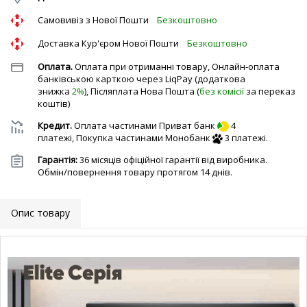
Cамовивіз з Нової Пошти
Безкоштовно
Доставка Кур'єром Нової Пошти
Безкоштовно
Оплата.
Оплата при отриманні товару, Онлайн-оплата
банківською карткою через LiqPay (додаткова
знижка
2%
), Післяплата Нова Пошта (
без комісії
за переказ
коштів)
Кредит.
Оплата частинами Приват банк
4
платежі,
Покупка частинами Монобанк
3 платежі.
Гарантія:
36 місяців офіційної гарантії від виробника.
Обмін/повернення товару протягом 14 днів.
Опис товару