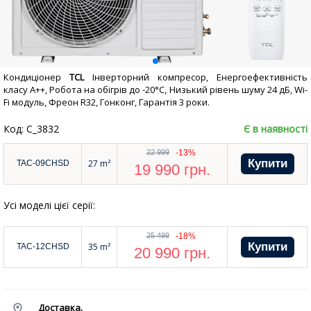
Кондиціонер
TCL
Інверторний компресор, Енергоефективність
класу А++, Робота на обігрів до -20°С, Низький рівень шуму 24 дБ, Wi-
Fi модуль, Фреон R32, Гонконг, Гарантія 3 роки.
Код: C_3832
Є в наявності
22 999
-13%
27 m²
TAC-09CHSD
19 990
грн.
Усі моделі цієї серії:
25 499
-18%
35 m²
TAC-12CHSD
20 990
грн.
Доставка.