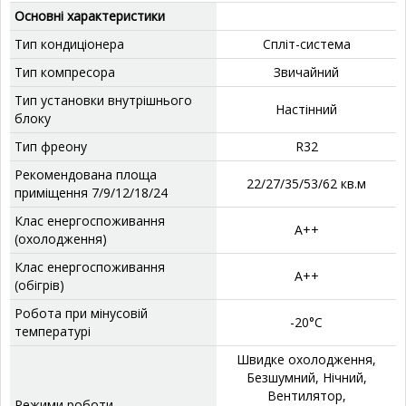
Основні характеристики
Тип кондиціонера
Спліт-система
Тип компресора
Звичайний
Тип установки внутрішнього
‎Настінний
блоку
Тип фреону
‎R32
Рекомендована площа
‎22/27/35/53/62 кв.м
приміщення 7/9/12/18/24
Клас енергоспоживання
А++
(охолодження)
Клас енергоспоживання
А++
(обігрів)
Робота при мінусовій
‎-20°C
температурі
‎Швидке охолодження,
Безшумний, Нічний,
Вентилятор,
Режими роботи