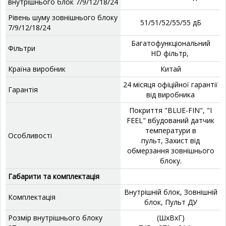
внутрішнього блок 7/9/12/18/24
Рівень шуму зовнішнього блоку
51/51/52/55/55 дБ
7/9/12/18/24
Багатофункціональний
Фільтри
HD фільтр,
Країна виробник
Китай
24 місяця офіційної гарантії
Гарантія
від виробника
Покриття "BLUE-FIN", "I
FEEL" вбудований датчик
температури в
Особливості
пульт, Захист від
обмерзання зовнішнього
блоку.
Габарити та комплектація
Внутрішній блок, Зовнішній
Комплектація
блок, Пульт ДУ
Розмір внутрішнього блоку
(ШхВхГ)