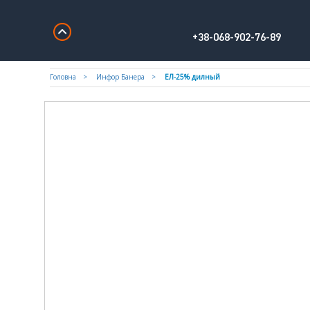
+38-068-902-76-89
Головна
Инфор Банера
ЕЛ-25% дилный