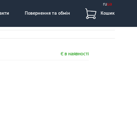
ru
ua
акти
Повернення та обмін
Кошик
Є в наявності