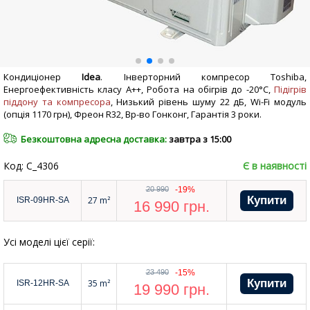
Кондиціонер
Idea
. Інверторний компресор Toshiba,
Енергоефективність класу А++, Робота на обігрів до -20°С,
Підігрів
піддону та компресора
, Низький рівень шуму 22 дБ, Wi-Fi модуль
(опція 1170 грн), Фреон R32, Вр-во Гонконг, Гарантія 3 роки.
Безкоштовна адресна доставка:
завтра з 15:00
Код: C_4306
Є в наявності
20 990
-19%
27 m²
ISR-09HR-SA
16 990
грн.
Усі моделі цієї серії:
23 490
-15%
35 m²
ISR-12HR-SA
19 990
грн.