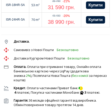
39 790
-21%
53 m²
ISR-18HR-SA
31 590
грн.
48 490
-20%
70 m²
ISR-24HR-SA
38 990
грн.
Доставка.
Cамовивіз з Нової Пошти
Безкоштовно
Доставка Кур'єром Нової Пошти
Безкоштовно
Оплата.
Оплата при отриманні товару, Онлайн-оплата
банківською карткою через LiqPay (додаткова
знижка
2%
), Післяплата Нова Пошта (
без комісії
за переказ
коштів)
Кредит.
Оплата частинами Приват банк
4
платежі,
Покупка частинами Монобанк
3
платежі.
Гарантія:
36 місяців офіційної гарантії від виробника.
Обмін/повернення товару протягом 14 днів.