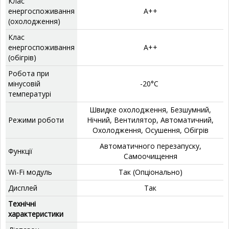
Клас
енергоспоживання
А++
(охолодження)
Клас
енергоспоживання
А++
(обігрів)
Робота при
мінусовій
-20°C
температурі
‎Швидке охолодження, Безшумний,
Режими роботи
Нічний, Вентилятор, Автоматичний,
Охолодження, Осушення, Обігрів
‎Автоматичного перезапуску,
Функції
Самоочищення
Wi-Fi модуль
Так (Опціонально)
Дисплей
‎Так
Технічні
характеристики