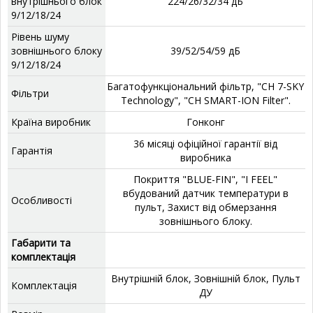
внутрішнього блок
224/26/32/34 дБ
9/12/18/24
Рівень шуму
зовнішнього блоку
39/52/54/59 дБ
9/12/18/24
Багатофункціональний фільтр, "CH 7-SKY
Фільтри
Technology", "CH SMART-ION Filter".
Країна виробник
Гонконг
36 місяці офіційної гарантії від
Гарантія
виробника
Покриття "BLUE-FIN", "I FEEL"
вбудований датчик температури в
Особливості
пульт, Захист від обмерзання
зовнішнього блоку.
Габарити та
комплектація
Внутрішній блок, Зовнішній блок, Пульт
Комплектація
ДУ