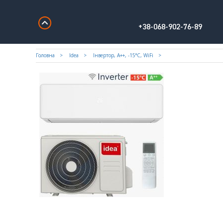
+38-068-902-76-89
Головна
Idea
Iнвертор, A++, -15°С, WiFi