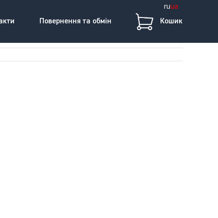
ru
ua
акти
Повернення та обмін
Кошик