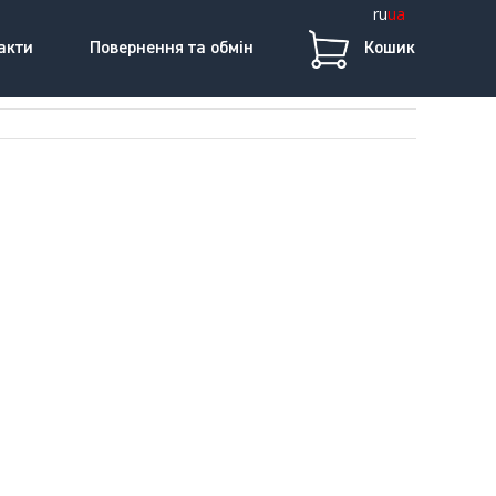
ru
ua
акти
Повернення та обмін
Кошик