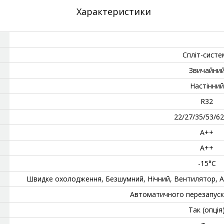
Характеристики
Спліт-систе
Звичайни
‎Настінний
‎R32
‎22/27/35/53/62
А++
А++
‎-15°C
‎Швидке охолодження, Безшумний, Нічний, Вентилятор, 
‎Автоматичного перезапус
Так (опція