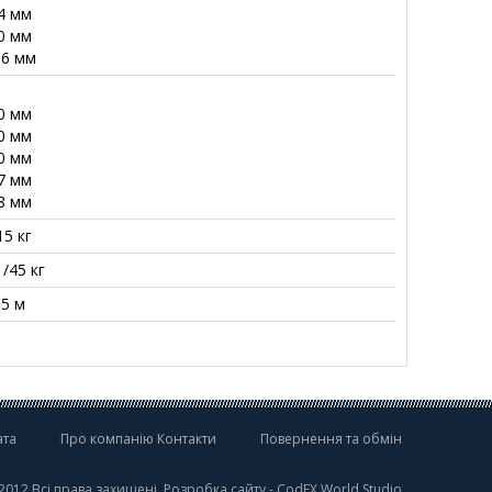
14 мм
30 мм
36 мм
90 мм
90 мм
90 мм
17 мм
68 мм
15 кг
1/45 кг
15 м
ата
Про компанію Контакти
Повернення та обмін
2012 Всі права захищені.
Розробка сайту
- CodEX World Studio