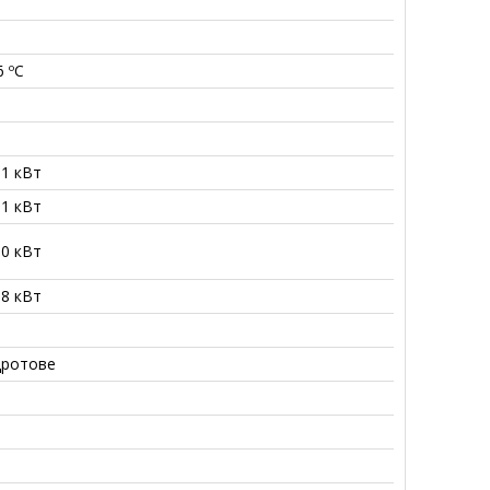
6 ºС
.1 кВт
.1 кВт
.0 кВт
.8 кВт
дротове