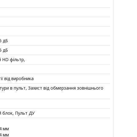
6 дБ
5 дБ
й HD фільтр,
ії від виробника
тури в пульт, Захист від обмерзання зовнішнього
й блок, Пульт ДУ
14 мм
14 мм