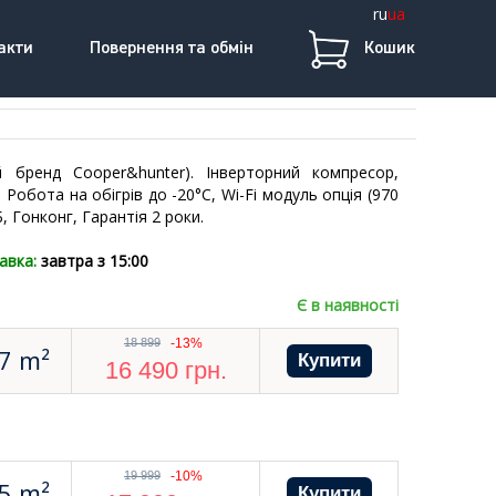
ru
ua
акти
Повернення та обмін
Кошик
бренд Сooper&hunter). Інверторний компресор,
Робота на обігрів до -20°С, Wi-Fi модуль опція (970
, Гонконг, Гарантія 2 роки.
авка:
завтра з 15:00
Є в наявності
18 899
-13%
7 m²
16 490
грн.
19 999
-10%
5 m²