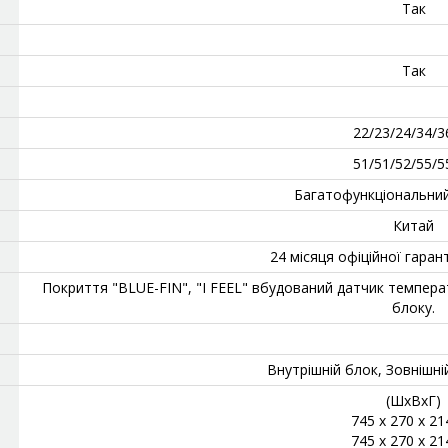
Так
Так
22/23/24/34/3
51/51/52/55/5
Багатофункціональни
Китай
24 місяця офіційної гарант
Покриття "BLUE-FIN", "I FEEL" вбудований датчик темпера
блоку.
Внутрішній блок, Зовнішні
(ШхВхГ)
745 x 270 x 2
745 x 270 x 2