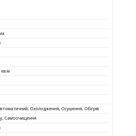
ма
й
 кв.м
Автоматичний, Охолодження, Осушення, Обігрів
ку, Самоочищення
)