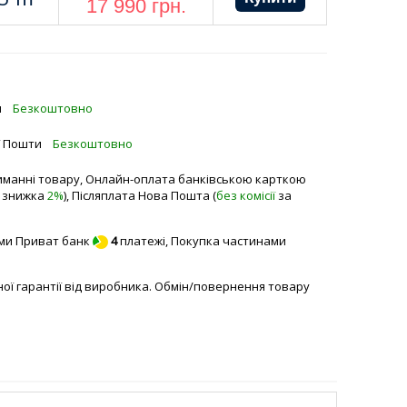
17 990
грн.
и
Безкоштовно
ї Пошти
Безкоштовно
манні товару, Онлайн-оплата банківською карткою
а знижка
2%
), Післяплата Нова Пошта (
без комісії
за
ми Приват банк
4
платежі,
Покупка частинами
йної гарантії від виробника. Обмін/повернення товару