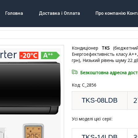
Головна
Доставка і Оплата
Про компанію Конт
Кондиціонер
TKS
(бюджетний 
Енергоефективність класу А++, 
грн), Низький рівень шуму 22 дБ
Безкоштовна адресна дост
Код: C_2856
2
TKS-08LDB
Усі моделі цієї серії:
3
TKS-14LDB