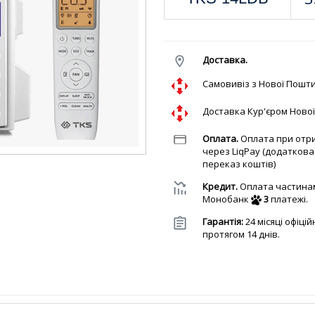
Доставка.
Cамовивіз з Нової Пошт
Доставка Кур'єром Ново
Оплата.
Оплата при отри
через LiqPay (додатков
переказ коштів)
Кредит.
Оплата частина
Монобанк
3
платежі.
Гарантія:
24 місяці офіці
протягом 14 днів.