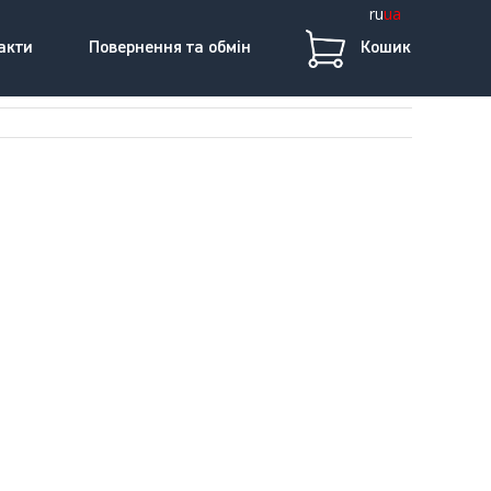
ru
ua
акти
Повернення та обмін
Кошик