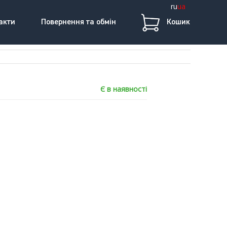
ru
ua
акти
Повернення та обмін
Кошик
Є в наявності