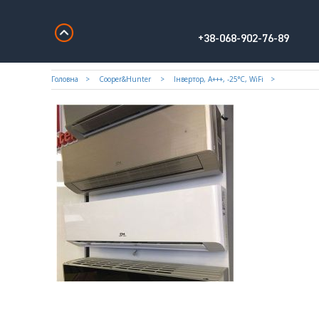
+38-068-902-76-89
Головна
Cooper&Hunter
Iнвертор, А+++, -25°С, WiFi