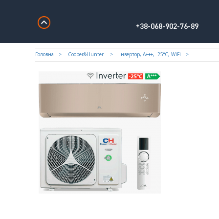
+38-068-902-76-89
Головна
Cooper&Hunter
Iнвертор, А+++, -25°С, WiFi