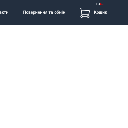
ru
ua
акти
Повернення та обмін
Кошик