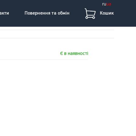
ru
ua
акти
Повернення та обмін
Кошик
Є в наявності